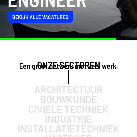
CREATE
BEKIJK ALLE VACATURES
MAINTAIN
ONZE SECTOREN
Een groot netwerk met veel werk.
ARCHITECTUUR
BOUWKUNDE
CIVIELE TECHNIEK
INDUSTRIE
INSTALLATIETECHNIEK