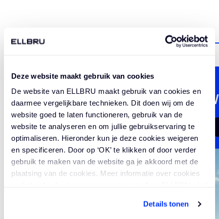
GROOTSE PROJECTEN
Waar je trots over kan vertellen.
Deze website maakt gebruik van cookies
De website van ELLBRU maakt gebruik van cookies en
V
daarmee vergelijkbare technieken. Dit doen wij om de
website goed te laten functioneren, gebruik van de
website te analyseren en om jullie gebruikservaring te
optimaliseren. Hieronder kun je deze cookies weigeren
en specificeren. Door op ‘OK’ te klikken of door verder
gebruik te maken van de website ga je akkoord met de
plaatsing van de cookies. Meer informatie over cookies
en het gebruik van persoonsgegevens door ELLBRU vind
je
hier
.
Details tonen