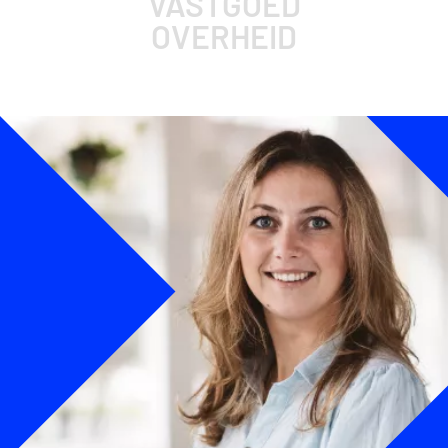
VASTGOED
OVERHEID