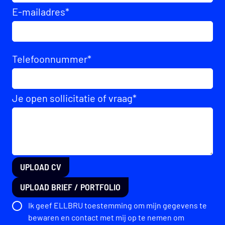
E-mailadres
*
Telefoonnummer
*
Je open sollicitatie of vraag
*
UPLOAD CV
UPLOAD BRIEF / PORTFOLIO
Ik geef ELLBRU toestemming om mijn gegevens te
bewaren en contact met mij op te nemen om