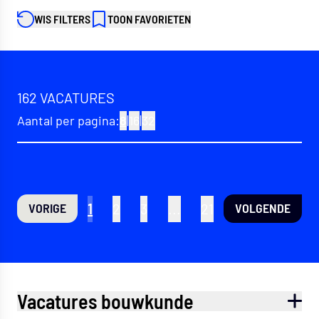
WIS FILTERS
TOON FAVORIETEN
162 VACATURES
Aantal per pagina:
8
|
16
|
32
1
2
3
...
21
VORIGE
VOLGENDE
Pagina navigatie
Vacatures bouwkunde