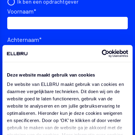
Ik ben een opdrachtgever
Voornaam
*
Achternaam
*
E-mailadres
*
Deze website maakt gebruik van cookies
De website van ELLBRU maakt gebruik van cookies en
Telefoonnummer
*
daarmee vergelijkbare technieken. Dit doen wij om de
website goed te laten functioneren, gebruik van de
website te analyseren en om jullie gebruikservaring te
optimaliseren. Hieronder kun je deze cookies weigeren
Je open sollicitatie of vraag
*
en specificeren. Door op ‘OK’ te klikken of door verder
gebruik te maken van de website ga je akkoord met de
plaatsing van de cookies. Meer informatie over cookies