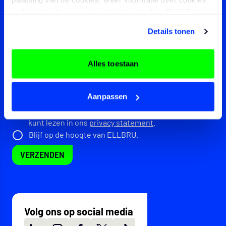
en het gebruik van persoonsgegevens door ELLBRU vind
je
hier
.
Details tonen
UPLOAD CV
UPLOAD BRIEF / PORTFOLIO
Alles toestaan
Ik geef ELLBRU toestemming om mijn gegevens te
bewaren en contact met mij op te nemen om
Aanpassen
relevante informatie met mij te delen. Uiteraard
gaan wij zorgvuldig om met jouw gegevens, zoals je
kunt lezen in ons
privacy statement
.
Blijf op de hoogte van ELLBRU.
VERZENDEN
Volg ons op social media