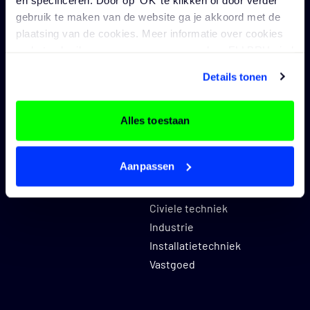
Vacatures civiele techniek
gebruik te maken van de website ga je akkoord met de
Vacatures industrie
plaatsing van de cookies. Meer informatie over cookies
Vacatures
en het gebruik van persoonsgegevens door ELLBRU vind
installatietechniek
je
hier
.
Vacatures vastgoed
Details tonen
Alles toestaan
Opdrachtgevers
Sectoren
Opdrachtgevers
Alle sectoren
Aanpassen
Architectuur
Bouwkunde
Civiele techniek
Industrie
Installatietechniek
Vastgoed