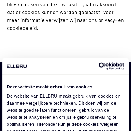
blijven maken van deze website gaat u akkoord
dat er cookies kunnen worden geplaatst. Voor
meer informatie verwijzen wij naar ons privacy- en
cookiebeleid.
Deze website maakt gebruik van cookies
Vacatures
Professionals
De website van ELLBRU maakt gebruik van cookies en
Alle vacatures
Jouw carrière
daarmee vergelijkbare technieken. Dit doen wij om de
Vacatures overheid
Academy
website goed te laten functioneren, gebruik van de
Vacatures architectuur
Uploaden CV
website te analyseren en om jullie gebruikservaring te
optimaliseren. Hieronder kun je deze cookies weigeren
Vacatures bouwkunde
Inloggen
en specificeren. Door op ‘OK’ te klikken of door verder