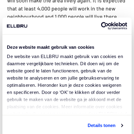
will soon make the area lively again. It is expected
that at least 4,000 people will work in the new
neighbourhood and 1,000 people will live there.
UNStudio was honored to design FOUR Frankfurt
after winning the international competition for
Deze website maakt gebruik van cookies
the redevelopment of the former Deutsche Bank
De website van ELLBRU maakt gebruik van cookies en
site in Frankfurt. The consortium UNStudio and
daarmee vergelijkbare technieken. Dit doen wij om de
HPP was later established for the subsequent
website goed te laten functioneren, gebruik van de
phases of the project. The design of the four
website te analyseren en om jullie gebruikservaring te
towers not only represents a future-oriented and
optimaliseren. Hieronder kun je deze cookies weigeren
inspiring architecture, but also a sustainable
en specificeren. Door op ‘OK’ te klikken of door verder
urban development concept. FOUR Frankfurt will
gebruik te maken van de website ga je akkoord met de
ensure that Frankfurt will once again be set as a
plaatsing van de cookies. Meer informatie over cookies
en het gebruik van persoonsgegevens door ELLBRU vind
trendsetter.
je
hier
.
Details tonen