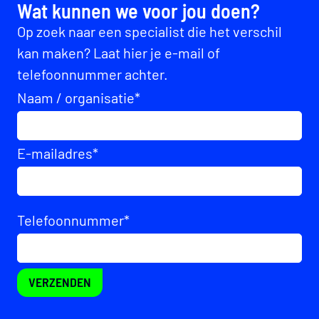
Wat kunnen we voor jou doen?
Op zoek naar een specialist die het verschil
kan maken? Laat hier je e-mail of
telefoonnummer achter.
Naam / organisatie
*
E-mailadres
*
Telefoonnummer
*
VERZENDEN