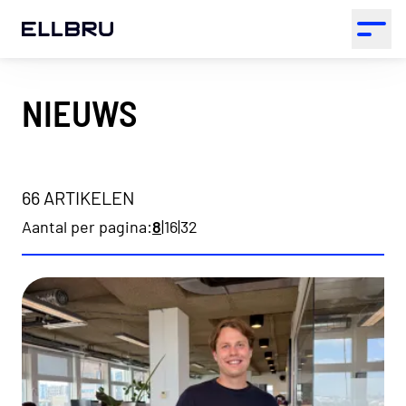
ELLBRU
Open 
NIEUWS
66 ARTIKELEN
Aantal per pagina:
8
|
16
|
32