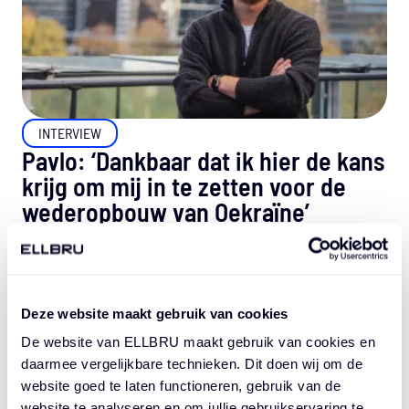
INTERVIEW
Pavlo: ‘Dankbaar dat ik hier de kans
krijg om mij in te zetten voor de
wederopbouw van Oekraïne’
Pavlo is sinds februari 2023 gedetacheerd als
architect bij het College van Rijksadviseurs (CRa).
In de afgelopen maanden volgde...
Deze website maakt gebruik van cookies
LEES VERDER
De website van ELLBRU maakt gebruik van cookies en
daarmee vergelijkbare technieken. Dit doen wij om de
website goed te laten functioneren, gebruik van de
website te analyseren en om jullie gebruikservaring te