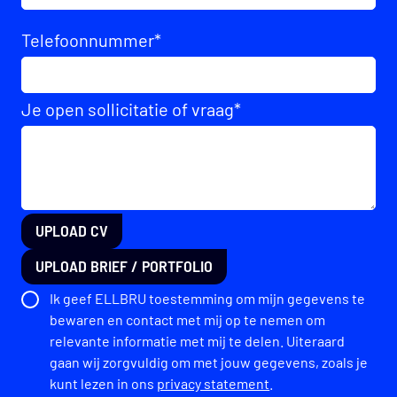
Telefoonnummer
*
Je open sollicitatie of vraag
*
UPLOAD CV
UPLOAD BRIEF / PORTFOLIO
Ik geef ELLBRU toestemming om mijn gegevens te
bewaren en contact met mij op te nemen om
relevante informatie met mij te delen. Uiteraard
gaan wij zorgvuldig om met jouw gegevens, zoals je
kunt lezen in ons
privacy statement
.