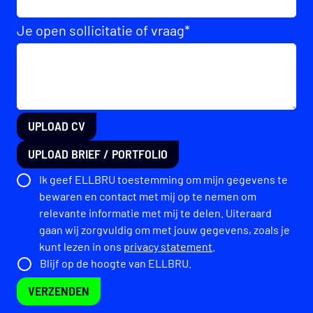
Je open sollicitatie of vraag
*
UPLOAD CV
UPLOAD BRIEF / PORTFOLIO
Ik geef ELLBRU toestemming om mijn gegevens te
bewaren en contact met mij op te nemen om
relevante informatie met mij te delen. Uiteraard
gaan wij zorgvuldig om met jouw gegevens, zoals je
kunt lezen in ons
privacy statement
.
Blijf op de hoogte van ELLBRU.
VERZENDEN