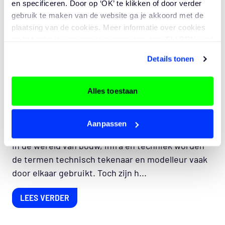
en specificeren. Door op ‘OK’ te klikken of door verder
gebruik te maken van de website ga je akkoord met de
plaatsing van de cookies. Meer informatie over cookies
en het gebruik van persoonsgegevens door ELLBRU vind
je
hier
.
Details tonen
Alles toestaan
KENNIS
Technisch Tekenaar vs. Modelleur:
Aanpassen
Wat is het Verschil?
In de wereld van bouw, infra en techniek worden
de termen technisch tekenaar en modelleur vaak
door elkaar gebruikt. Toch zijn h...
LEES VERDER