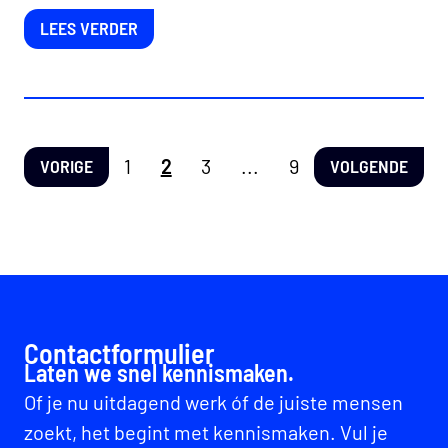
LEES VERDER
1
2
3
...
9
VORIGE
VOLGENDE
Contactformulier
Laten we snel kennismaken.
Of je nu uitdagend werk óf de juiste mensen
zoekt, het begint met kennismaken. Vul je