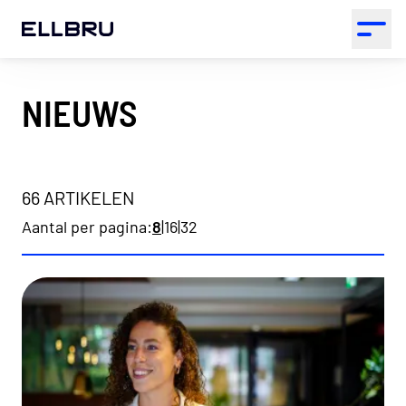
ELLBRU
Open 
NIEUWS
66 ARTIKELEN
Aantal per pagina:
8
|
16
|
32