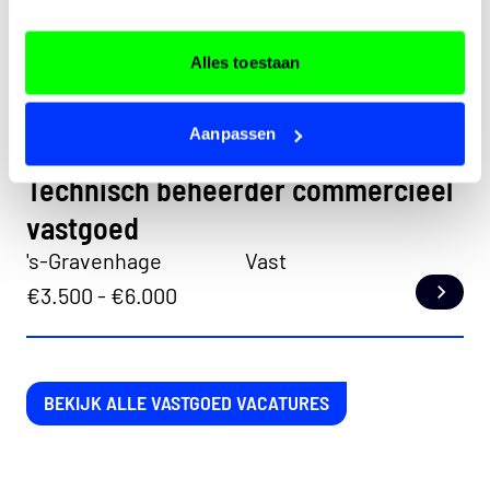
Technisch vastgoedbeheerder
Alles toestaan
Amsterdam
Vast
€3.500 - €5.000
Lees
Aanpassen
Technisch beheerder commercieel
vastgoed
's-Gravenhage
Vast
€3.500 - €6.000
Lees
BEKIJK ALLE VASTGOED VACATURES