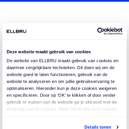
OOK AAN ZULKE PROJECTEN WERKEN?
Deze website maakt gebruik van cookies
De website van ELLBRU maakt gebruik van cookies en
GERELATEERDE VACATURES
daarmee vergelijkbare technieken. Dit doen wij om de
website goed te laten functioneren, gebruik van de
website te analyseren en om jullie gebruikservaring te
Adviseur Werktuigbouwkunde
optimaliseren. Hieronder kun je deze cookies weigeren
Defensie
en specificeren. Door op ‘OK’ te klikken of door verder
gebruik te maken van de website ga je akkoord met de
Arnhem
Vast
plaatsing van de cookies. Meer informatie over cookies
€3.404 - €5.390
en het gebruik van persoonsgegevens door ELLBRU vind
Lees
je
hier
.
Details tonen