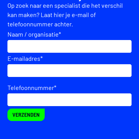
Op zoek naar een specialist die het verschil
kan maken? Laat hier je e-mail of
telefoonnummer achter.
Naam / organisatie
*
E-mailadres
*
Telefoonnummer
*
VERZENDEN