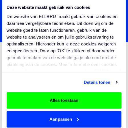
Deze website maakt gebruik van cookies
De website van ELLBRU maakt gebruik van cookies en
VERZENDEN
daarmee vergelijkbare technieken. Dit doen wij om de
website goed te laten functioneren, gebruik van de
website te analyseren en om jullie gebruikservaring te
optimaliseren. Hieronder kun je deze cookies weigeren
en specificeren. Door op ‘OK’ te klikken of door verder
gebruik te maken van de website ga je akkoord met de
plaatsing van de cookies. Meer informatie over cookies
en het gebruik van persoonsgegevens door ELLBRU vind
je
hier
.
Details tonen
OOK AAN ZULKE PROJECTEN WERKEN?
Alles toestaan
GERELATEERDE VACATURES
Aanpassen
Adviseur Werktuigbouwkunde