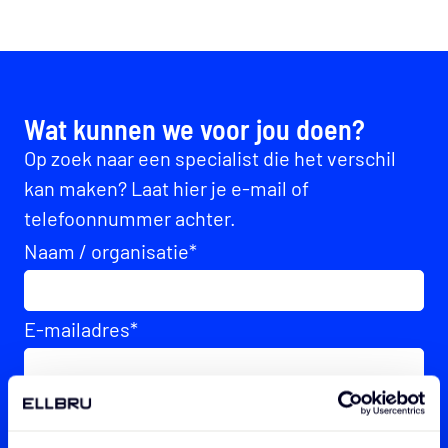
Wat kunnen we voor jou doen?
Op zoek naar een specialist die het verschil
kan maken? Laat hier je e-mail of
telefoonnummer achter.
Naam / organisatie
*
E-mailadres
*
Telefoonnummer
*