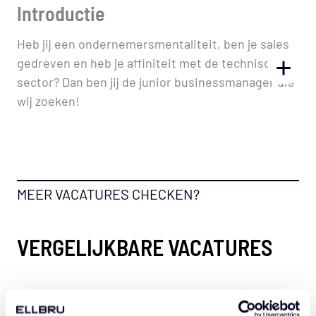
Vacaturebeschrijving
Introductie
Heb jij een ondernemersmentaliteit, ben je sales
gedreven en heb je affiniteit met de technische
TOGGL
sector? Dan ben jij de junior businessmanager die
wij zoeken!
Organisatie
MEER VACATURES CHECKEN?
ELLBRU is een ambitieuze dienstverlener
gespecialiseerd in detachering en recruitment.
VERGELIJKBARE VACATURES
Binnen de vakdisciplines bouwkunde, vastgoed en
techniek voorzien wij opdrachtgevers van de
juiste professionals voor projecten, functies en
Businessmanager - Techniek
complexe vraagstukken.