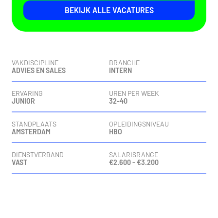
BEKIJK ALLE VACATURES
Vacaturedetails
VAKDISCIPLINE
BRANCHE
ADVIES EN SALES
INTERN
ERVARING
UREN PER WEEK
JUNIOR
32-40
STANDPLAATS
OPLEIDINGSNIVEAU
AMSTERDAM
HBO
DIENSTVERBAND
SALARISRANGE
VAST
€2.600 - €3.200