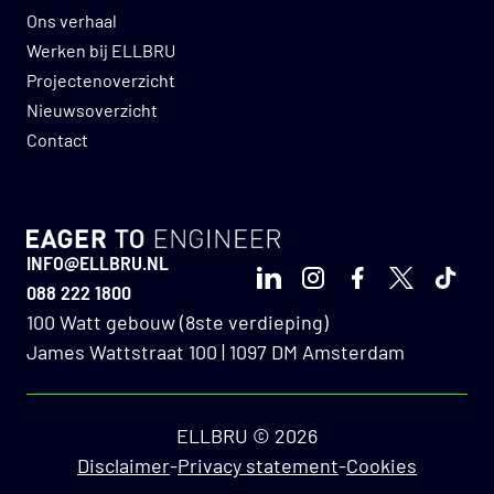
Ons verhaal
Om de functie van junior businessmanager te
Werken bij ELLBRU
kunnen beoefenen breng je het volgende mee:
Projectenoverzicht
Nieuwsoverzicht
Je hebt HBO werk- en denkniveau;
Contact
Je hebt affiniteit met de techniek
(installatietechniek, energie, industrie);
Je hebt uitstekende communicatieve
vaardigheden, in woord en geschrift;
GO TO HOMEPAGE
INFO@ELLBRU.NL
Je bent pro-actief, ondernemend en goed
LinkedIn
Instagram
Facebook
X
TikTo
088 222 1800
netwerker.
100 Watt gebouw (8ste verdieping)
James Wattstraat 100 | 1097 DM Amsterdam
Ons aanbod
ELLBRU © 2026
Disclaimer
-
Privacy statement
-
Cookies
Als junior businessmanager krijg je