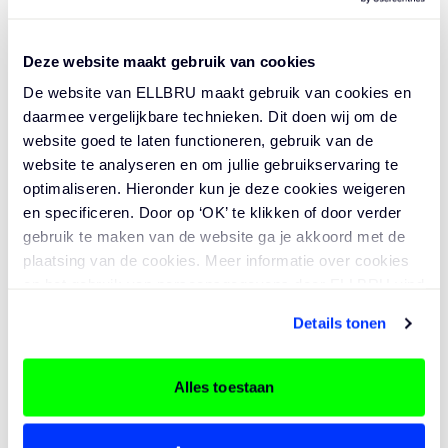
Amsterdam
Vast
€3.500 - €4.500
Onze cultuur? Informeel. Veel tegen elkaar kunnen
Lees
Deze website maakt gebruik van cookies
zeggen. Ondernemerschap stimuleren.
Persoonlijke ontwikkeling belangrijk vinden.
De website van ELLBRU maakt gebruik van cookies en
Junior accountmanager bouw- en
daarmee vergelijkbare technieken. Dit doen wij om de
Vrijheid en zelfstandigheid koesteren. Dát is
website goed te laten functioneren, gebruik van de
vastgoedbranche
ELLBRU!
website te analyseren en om jullie gebruikservaring te
Amsterdam
Vast
optimaliseren. Hieronder kun je deze cookies weigeren
Opdrachtgevers van ELLBRU (techniek) zijn onder
€2.700 - €3.300
en specificeren. Door op ‘OK’ te klikken of door verder
Lees
andere Schiphol, Spie, Volker Wessels, Heijmans,
gebruik te maken van de website ga je akkoord met de
TBI, gemeente Amsterdam en nog veel meer
plaatsing van de cookies. Meer informatie over cookies
en het gebruik van persoonsgegevens door ELLBRU vind
gerenommeerde opdrachtgevers.
Junior Businessmanager Bouw &
je
hier
.
Vastgoed
Details tonen
Amsterdam
Vast
Alles toestaan
Functieomschrijving
€2.700 - €3.300
Lees
Als junior businessmanager bij ELLBRU ben je de