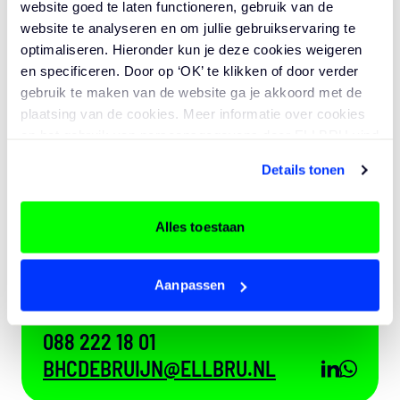
website goed te laten functioneren, gebruik van de
website te analyseren en om jullie gebruikservaring te
optimaliseren. Hieronder kun je deze cookies weigeren
en specificeren. Door op ‘OK’ te klikken of door verder
gebruik te maken van de website ga je akkoord met de
plaatsing van de cookies. Meer informatie over cookies
en het gebruik van persoonsgegevens door ELLBRU vind
je
hier
.
MEER WETEN?
Details tonen
NEEM CONTACT OP MET BAS
DE BRUIJN
Alles toestaan
Aanpassen
CO-FOUNDER
088 222 18 01
BHCDEBRUIJN@ELLBRU.NL
LINKEDI
WHATS