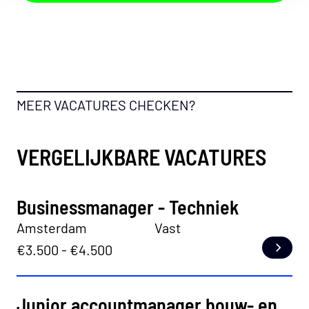
MEER VACATURES CHECKEN?
VERGELIJKBARE VACATURES
Businessmanager - Techniek
Amsterdam
Vast
€3.500 - €4.500
Lees
Junior accountmanager bouw- en