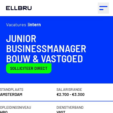
ELLBRU
Open 
Vacatures
intern
JUNIOR
BUSINESSMANAGER
BOUW & VASTGOED
SOLLICITEER DIRECT
Vacaturedetails
STANDPLAATS
SALARISRANGE
AMSTERDAM
€2.700 - €3.300
OPLEIDINGSNIVEAU
DIENSTVERBAND
HBO
VAST