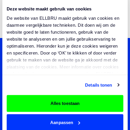
werken bij onze opdrachtgevers?
Neem
Deze website maakt gebruik van cookies
contact op.
De website van ELLBRU maakt gebruik van cookies en
daarmee vergelijkbare technieken. Dit doen wij om de
website goed te laten functioneren, gebruik van de
website te analyseren en om jullie gebruikservaring te
optimaliseren. Hieronder kun je deze cookies weigeren
en specificeren. Door op ‘OK’ te klikken of door verder
Wat kunnen we voor jou doen?
gebruik te maken van de website ga je akkoord met de
plaatsing van de cookies. Meer informatie over cookies
Op zoek naar een specialist die het verschil
en het gebruik van persoonsgegevens door ELLBRU vind
kan maken? Laat hier je e-mail of
je
hier
.
Details tonen
telefoonnummer achter.
Naam / organisatie
*
Alles toestaan
E-mailadres
*
Aanpassen