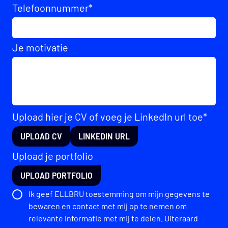
Telefoonnummer
*
Je motivatie
Upload hier je CV of voeg je LinkedIn url toe*
UPLOAD CV
LINKEDIN URL
Upload je portfolio
UPLOAD PORTFOLIO
Ik geef ELLBRU toestemming om mijn gegevens te
bewaren en contact met mij op te nemen om
relevante informatie met mij te delen. Uiteraard