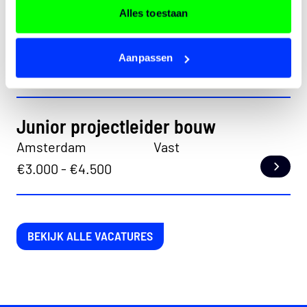
Alles toestaan
Projectleider vastgoed
's-Gravenhage
Vast
Aanpassen
€4.000 - €5.000
Lees
Junior projectleider bouw
Amsterdam
Vast
€3.000 - €4.500
Lees
BEKIJK ALLE VACATURES