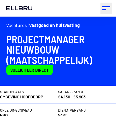
ELLBRU
Open 
Vacatures
vastgoed en huisvesting
PROJECTMANAGER
NIEUWBOUW
(MAATSCHAPPELIJK)
SOLLICITEER DIRECT
Vacaturedetails
STANDPLAATS
SALARISRANGE
OMGEVING HOOFDDORP
€4.130 - €5.903
OPLEIDINGSNIVEAU
DIENSTVERBAND
HBO
VAST