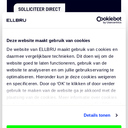
SOLLICITEER DIRECT
Deze website maakt gebruik van cookies
De website van ELLBRU maakt gebruik van cookies en
daarmee vergelijkbare technieken. Dit doen wij om de
MEER VACATURES CHECKEN?
website goed te laten functioneren, gebruik van de
website te analyseren en om jullie gebruikservaring te
VERGELIJKBARE VACATURES
optimaliseren. Hieronder kun je deze cookies weigeren
en specificeren. Door op ‘OK’ te klikken of door verder
gebruik te maken van de website ga je akkoord met de
Projectmanager vastgoed
plaatsing van de cookies. Meer informatie over cookies
en het gebruik van persoonsgegevens door ELLBRU vind
Amsterdam
Vast
je
hier
.
Details tonen
€3.500 - €5.500
Lees