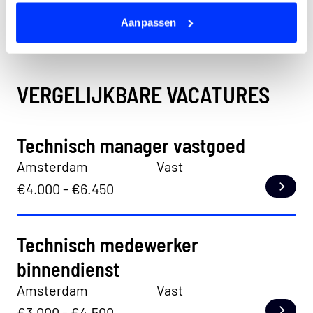
Aanpassen
MEER VACATURES CHECKEN?
VERGELIJKBARE VACATURES
Technisch manager vastgoed
Amsterdam
Vast
€4.000 - €6.450
Lees
Technisch medewerker
binnendienst
Amsterdam
Vast
€3.000 - €4.500