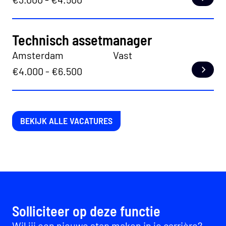
Lees
Technisch assetmanager
Amsterdam
Vast
€4.000 - €6.500
Lees
BEKIJK ALLE VACATURES
Solliciteer op deze functie
Wil jij een nieuwe stap maken in je carrière?