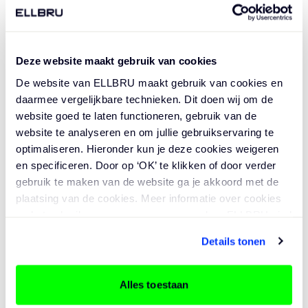
MEER WETEN?
Deze website maakt gebruik van cookies
De website van ELLBRU maakt gebruik van cookies en
NEEM CONTACT OP MET
daarmee vergelijkbare technieken. Dit doen wij om de
KEVIN BUTSELAAR
website goed te laten functioneren, gebruik van de
website te analyseren en om jullie gebruikservaring te
optimaliseren. Hieronder kun je deze cookies weigeren
en specificeren. Door op ‘OK’ te klikken of door verder
TEAMLEAD | VASTGOED & ARCHITECTUUR
gebruik te maken van de website ga je akkoord met de
088 222 18 05
plaatsing van de cookies. Meer informatie over cookies
en het gebruik van persoonsgegevens door ELLBRU vind
KBUTSELAAR@ELLBRU.NL
LINKEDI
WHATS
je
hier
.
Details tonen
Alles toestaan