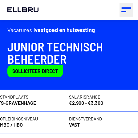
ELLBRU
Open 
Vacatures
vastgoed en huisvesting
JUNIOR TECHNISCH
BEHEERDER
SOLLICITEER DIRECT
Vacaturedetails
STANDPLAATS
SALARISRANGE
’S-GRAVENHAGE
€2.900 - €3.300
OPLEIDINGSNIVEAU
DIENSTVERBAND
MBO / HBO
VAST