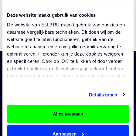
Voor de afdeling D&IT / Port Cybersecurity van
Deze website maakt gebruik van cookies
TOGGL
Port of Rotterdam zijn wij voor 16 uur per week op
De website van ELLBRU maakt gebruik van cookies en
zoek naar een projectleider Cyberweerbaarheid
daarmee vergelijkbare technieken. Dit doen wij om de
MKB Haven Rotterdam. Interesse gewekt? Lees
website goed te laten functioneren, gebruik van de
dan snel verder!
website te analyseren en om jullie gebruikservaring te
optimaliseren. Hieronder kun je deze cookies weigeren
en specificeren. Door op ‘OK’ te klikken of door verder
gebruik te maken van de website ga je akkoord met de
Organisatie
plaatsing van de cookies. Meer informatie over cookies
Vacatures
Professionals
en het gebruik van persoonsgegevens door ELLBRU vind
Namens Ferm entiteit werft Havenbedrijf
je
Alle vacatures
hier
.
Jouw carrière
Details tonen
Rotterdam N.V. een ervaren Projectleider
Vacatures overheid
Academy
Cyberweerbaarheid MKB Haven Rotterdam.
Vacatures architectuur
Uploaden CV
Alles toestaan
Vacatures bouwkunde
Inloggen
Vacatures civiele techniek
Stichting Ferm
Vacatures industrie
Ferm zet zich in voor de cyberweerbaarheid en
Aanpassen