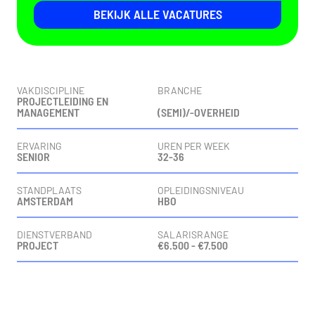
BEKIJK ALLE VACATURES
Vacaturedetails
VAKDISCIPLINE
BRANCHE
PROJECTLEIDING EN
MANAGEMENT
(SEMI)/-OVERHEID
ERVARING
UREN PER WEEK
SENIOR
32-36
STANDPLAATS
OPLEIDINGSNIVEAU
AMSTERDAM
HBO
DIENSTVERBAND
SALARISRANGE
PROJECT
€6.500 - €7.500