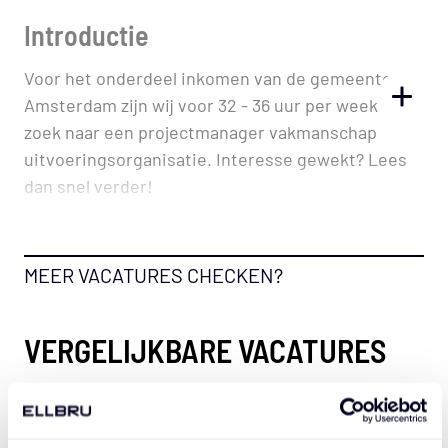
Vacaturebeschrijving
Introductie
Voor het onderdeel inkomen van de gemeente
TOGGL
Amsterdam zijn wij voor 32 - 36 uur per week op
zoek naar een projectmanager vakmanschap
uitvoeringsorganisatie. Interesse gewekt? Lees
dan snel verder!
MEER VACATURES CHECKEN?
Organisatie
De gemeentelijke organisatie bestaat uit 5
VERGELIJKBARE VACATURES
clusters, een bestuurs- en concernstaf, 7
stadsdelen en 1 stadsgebied. De stadsdelen
Contractmanager
besturen samen met de gemeenteraad,
burgemeester en wethouders de stad