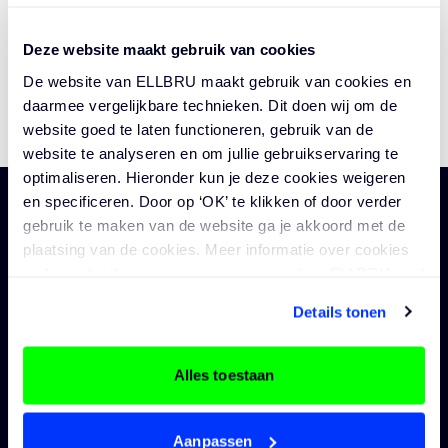
Voor de gemeente Utrecht zijn wij voor 24 uur per
Deze website maakt gebruik van cookies
TOGGL
week op zoek naar een projectleider Veilig voor
De website van ELLBRU maakt gebruik van cookies en
Koningsdag. Interesse gewekt? Lees dan snel
daarmee vergelijkbare technieken. Dit doen wij om de
verder!
website goed te laten functioneren, gebruik van de
website te analyseren en om jullie gebruikservaring te
optimaliseren. Hieronder kun je deze cookies weigeren
en specificeren. Door op ‘OK’ te klikken of door verder
Organisatie
gebruik te maken van de website ga je akkoord met de
plaatsing van de cookies. Meer informatie over cookies
Vacatures
Professionals
Utrecht heeft jou nodig!
en het gebruik van persoonsgegevens door ELLBRU vind
je
Alle vacatures
hier
.
Jouw carrière
Details tonen
Vacatures overheid
Academy
Utrecht is een stad waar ze samenwerken aan
Vacatures architectuur
Uploaden CV
veilige, bruisende en goed georganiseerde
Alles toestaan
Vacatures bouwkunde
Inloggen
evenementen. Als Projectleider Veilig maak je
Vacatures civiele techniek
deel uit van het kernteam Koningsdag 2026. Je
Vacatures industrie
werkt nauw samen met de projectmanager,
Aanpassen