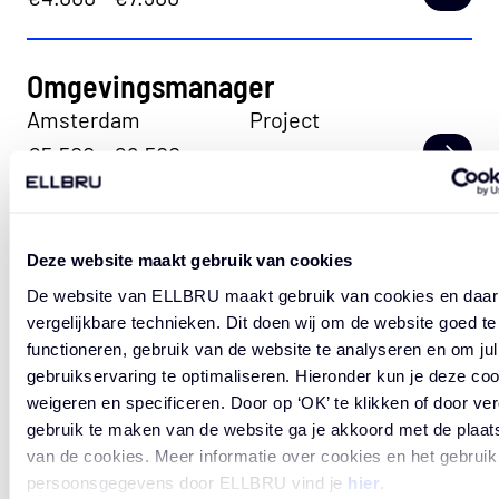
Lees
Economie, Sociaal, Stadbeheer, Bedrijfsvoering,
Digitalisering, Innovatie en Informatie. De
clusters hebben expertise op een specifiek
Omgevingsmanager
terrein, zoals sport, jeugd of parkeren. Zij werken
Amsterdam
Project
beleid uit tot stadsbrede kaders waarbinnen de
€5.500 - €6.500
Lees
stadsdelen het uitvoerende werk kunnen doen.
Ook bieden zij directe ondersteuning aan
bewoners die dit nodig hebben, bijvoorbeeld op
Projectleider civiele techniek
het gebied van participatie of werk. De stadsdelen
Deze website maakt gebruik van cookies
Amsterdam
Project
houden zich onder andere bezig met de inrichting
De website van ELLBRU maakt gebruik van cookies en daa
€5.500 - €6.500
van straten en pleinen, groen en parken en
Lees
vergelijkbare technieken. Dit doen wij om de website goed te
welzijnswerk in de buurt. Ze zorgen ervoor dat
functioneren, gebruik van de website te analyseren en om jull
wat ze doen, past bij de behoeften in hun
gebruikservaring te optimaliseren. Hieronder kun je deze co
stadsdeel en bij het beleid voor de hele stad.
weigeren en specificeren. Door op ‘OK’ te klikken of door ve
BEKIJK ALLE VACATURES
gebruik te maken van de website ga je akkoord met de plaat
van de cookies. Meer informatie over cookies en het gebruik
De opdrachtgever(s)
persoonsgegevens door ELLBRU vind je
hier
.