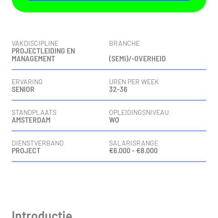
Vacaturedetails
VAKDISCIPLINE
BRANCHE
PROJECTLEIDING EN
MANAGEMENT
(SEMI)/-OVERHEID
ERVARING
UREN PER WEEK
SENIOR
32-36
STANDPLAATS
OPLEIDINGSNIVEAU
AMSTERDAM
WO
DIENSTVERBAND
SALARISRANGE
PROJECT
€6.000 - €8.000
Vacaturebeschrijving
Introductie