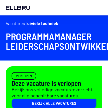
ELLBRU
Vacatures
civiele techniek
PROGRAMMAMANAGER
LEIDERSCHAPSONTWIKKE
VERLOPEN
Deze vacature is verlopen
Bekijk ons volledige vacatureoverzicht
voor alle beschikbare vacatures.
BEKIJK ALLE VACATURES