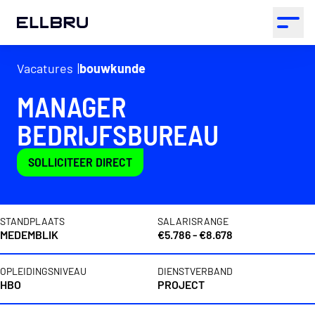
ELLBRU
Open 
Vacatures
bouwkunde
MANAGER
BEDRIJFSBUREAU
SOLLICITEER DIRECT
Vacaturedetails
STANDPLAATS
SALARISRANGE
MEDEMBLIK
€5.786 - €8.678
OPLEIDINGSNIVEAU
DIENSTVERBAND
HBO
PROJECT