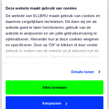
Salaris tussen de € 5.786,- & € 8.678,-,
Deze website maakt gebruik van cookies
passend bij jouw ervaring;
De website van ELLBRU maakt gebruik van cookies en
Een sleutelpositie met strategische én
daarmee vergelijkbare technieken. Dit doen wij om de
operationele impact;
website goed te laten functioneren, gebruik van de
Veel ruimte om te bouwen en te
website te analyseren en om jullie gebruikservaring te
verbeteren;
optimaliseren. Hieronder kun je deze cookies weigeren
en specificeren. Door op ‘OK’ te klikken of door verder
Een organisatie die openstaat voor
gebruik te maken van de website ga je akkoord met de
verandering en professionalisering;
plaatsing van de cookies. Meer informatie over cookies
Directe invloed op resultaten, mensen
en het gebruik van persoonsgegevens door ELLBRU vind
en processen.
je
hier
.
Details tonen
SOLLICITEER DIRECT
Alles toestaan
Aanpassen