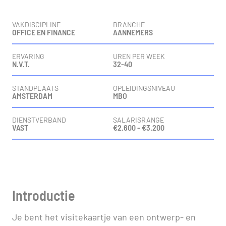
Vacaturedetails
VAKDISCIPLINE
BRANCHE
OFFICE EN FINANCE
AANNEMERS
ERVARING
UREN PER WEEK
N.V.T.
32-40
STANDPLAATS
OPLEIDINGSNIVEAU
AMSTERDAM
MBO
DIENSTVERBAND
SALARISRANGE
VAST
€2.600 - €3.200
Vacaturebeschrijving
Introductie
Je bent het visitekaartje van een ontwerp- en