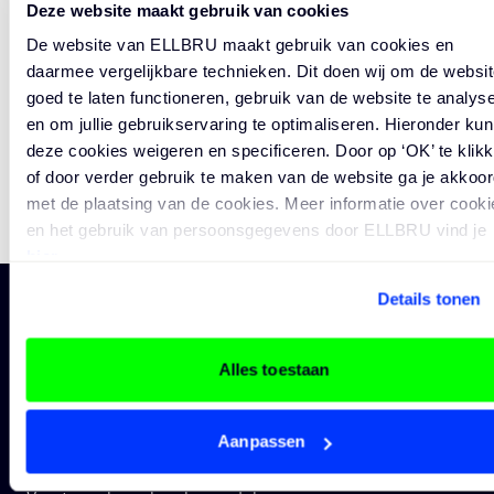
Deze website maakt gebruik van cookies
Amsterdam en Utrecht werkt een mensgericht,
open en plat georganiseerd team aan projecten
De website van ELLBRU maakt gebruik van cookies en
daarmee vergelijkbare technieken. Dit doen wij om de websit
binnen Wonen, Zorg, Onderwijs en Werken.
BEKIJK ALLE VACATURES
goed te laten functioneren, gebruik van de website te analys
Kernwaarden zijn betekenisvol, daadkracht en
en om jullie gebruikservaring te optimaliseren. Hieronder kun
empathie; medewerkers krijgen ruimte om mee
deze cookies weigeren en specificeren. Door op ‘OK’ te klik
te denken, verantwoordelijkheid te nemen en zich
of door verder gebruik te maken van de website ga je akkoor
professioneel te ontwikkelen.
Binnen deze
met de plaatsing van de cookies. Meer informatie over cooki
omgeving vormt de front-office het eerste
en het gebruik van persoonsgegevens door ELLBRU vind je
aanspreekpunt voor bezoekers, leveranciers,
hier
.
klanten en collega’s. Samen met collega’s van
Details tonen
office management en facilitair zorgt hij/zij voor
een vloeiende ontvangst, goed georganiseerde
Alles toestaan
vergaderruimtes, representatieve voorzieningen
Vacatures
Professionals
en betrouwbare administratieve ondersteuning.
Alle vacatures
Jouw carrière
De cultuur is collegiaal, service- en
Vacatures overheid
Academy
Aanpassen
kwaliteitgedreven, met korte lijnen tussen
Vacatures architectuur
Uploaden CV
ontwerp, uitvoering en beheer. Wie energie krijgt