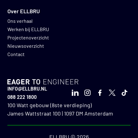
Lichte administratie: post & pakketten,
mailboxbeheer, bestellen van o.a.
Over ELLBRU
parkeerkaarten en kantoorbenodigdheden;
Ons verhaal
Facilitaire ondersteuning: vergaderruimtes
Werken bij ELLBRU
representatief houden, koffiemachine
Projectenoverzicht
bijvullen/schoonmaken, vaatwasser
Nieuwsoverzicht
in/uitruimen, lunchbestellingen, voorbereiden
Contact
van meetings en kleine evenementen.
In deze rol werkt jej nauw samen met collega’s
van architectuur, realisatie en beheer.
GO TO HOMEPAGE
Servicegerichtheid, nauwkeurigheid en
INFO@ELLBRU.NL
organisatiekracht zijn sleutelwoorden. Je
LinkedIn
Instagram
Facebook
X
TikTo
088 222 1800
signaleert verbeterkansen, handelt proactief
100 Watt gebouw (8ste verdieping)
en draagt zichtbaar bij aan gastvrijheid,
James Wattstraat 100 | 1097 DM Amsterdam
kantoorlogistiek en teamondersteuning.
ELLBRU © 2026