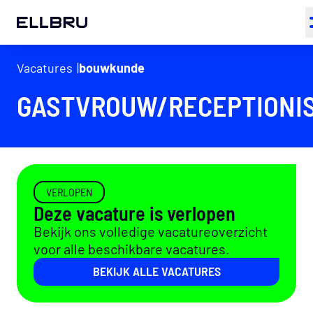
ELLBRU
Vacatures
bouwkunde
GASTVROUW/RECEPTIONI
VERLOPEN
Deze vacature is verlopen
Bekijk ons volledige vacatureoverzicht
voor alle beschikbare vacatures.
BEKIJK ALLE VACATURES