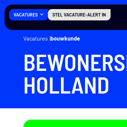
Menu
E
VACATURES
STEL VACATURE-ALERT IN
Vacatures
bouwkunde
BEWONERS
HOLLAND