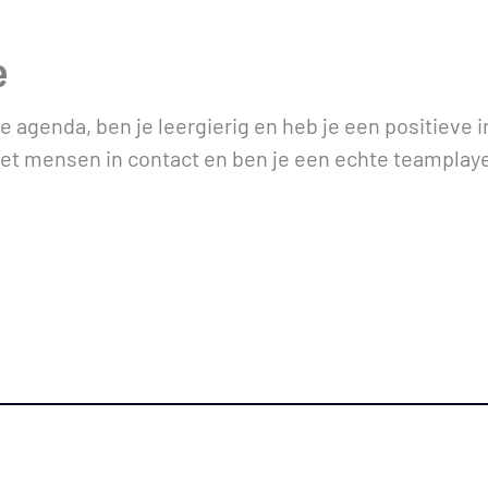
ng
e
le agenda, ben je leergierig en heb je een positieve i
et mensen in contact en ben je een echte teamplaye
e
 is een organisatie die zich richt op onderhoud, be
 vastgoed van verschillende opdrachtgevers. Ze bes
lificeerde vakmensen die dagelijks met passie een 
nisatie is veel in beweging en ze hebben de ambitie