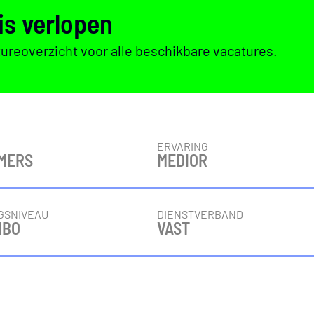
is verlopen
tureoverzicht voor alle beschikbare vacatures.
E
ERVARING
MERS
MEDIOR
GSNIVEAU
DIENSTVERBAND
HBO
VAST