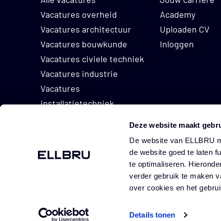
volgende punten:
Vacatures overheid
Academy
Een afgeronde 
Vacatures architectuur
Uploaden CV
Enige ervaring 
Vacatures bouwkunde
Inloggen
Foutloos schrij
Vacatures civiele techniek
Flexibel inzetb
Vacatures industrie
Plannen en org
Vacatures
Overtuigingskra
installatietechniek
Vacatures vastgoed
Deze website maakt gebru
De website van ELLBRU ma
de website goed te laten f
100 Wat
te optimaliseren. Hieronde
GO TO HOMEPAGE
verder gebruik te maken v
James W
Ons aanbod
over cookies en het gebr
Wat je kan verwachten in de rol va
Details tonen
Een salaris tussen de €2750,- e