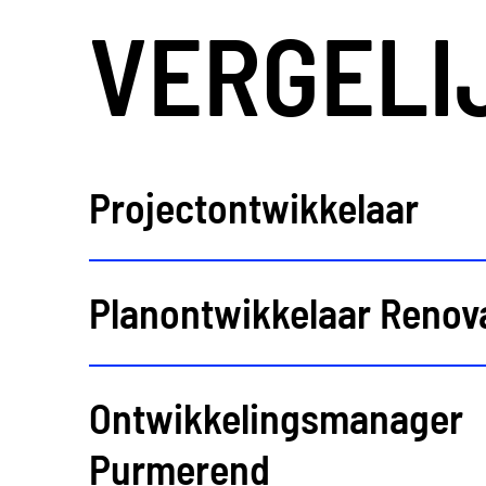
VERGELI
groeien komende j
zich voornamelijk
overheidsinstelli
Projectontwikkelaar
Functieom
In de rol van bewo
Planontwikkelaar Renov
tijdens als na de 
anders uit en daar
Het projectplan
Ontwikkelingsmanager
communiceren 
Purmerend
Bewoners op de