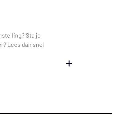
nstelling? Sta je
r? Lees dan snel
TOGGLE WEERGAVE
heer en
taan uit ruim 100
plezier aan het
 om flink te