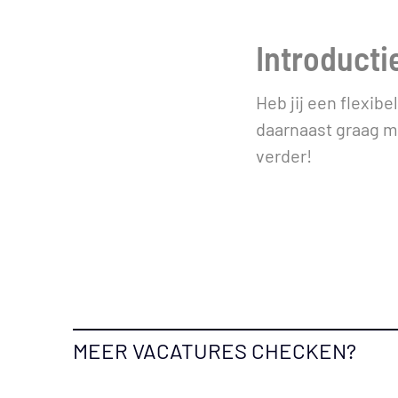
Vacaturebeschrijvi
Introducti
Heb jij een flexibe
daarnaast graag m
verder!
Organisati
Onze opdrachtgever
verduurzaming van
MEER VACATURES CHECKEN?
gedreven en gekwa
werk gaan. De orga