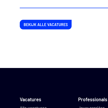
kunnen veroorz
Verbinding leg
Contact onderh
Begeleiding bie
BEKIJK ALLE VACATURES
70% van de bew
Jij zorgt ervoor 
communicatiemidde
uitvoering!
Functie-ei
Vacatures
Professionals
Voor de functie va
Alle vacatures
Jouw carrière