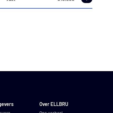
Lees meer
e werkzaamheden;
ntoor;
e werkzaamheden.
iste
 voor de
gevers
Over ELLBRU
zit van de
evers
Ons verhaal