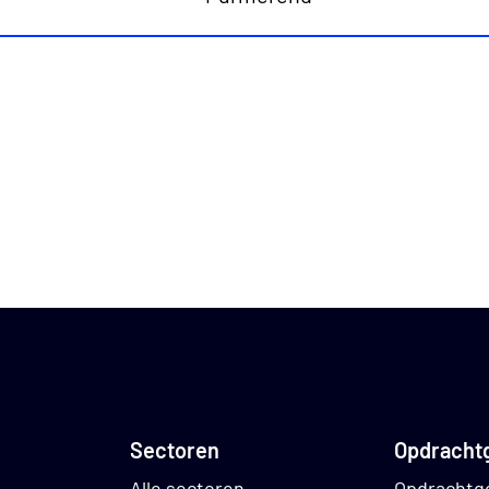
aken;
gen tussen het technische en sociale aspect van d
ouden met de opdrachtgever en bewoners;
den aan de bewoners, zowel op locatie als vanuit ka
oners akkoord laten gaan voor de uitvoering van d
dat de bewoners goed geïnformeerd worden met de ju
len. Met jouw begeleiding zijn alle bewoners klaar
sen
Sectoren
Opdracht
n bewonersbegeleider ben jij onder andere in het be
Alle sectoren
Opdrachtg