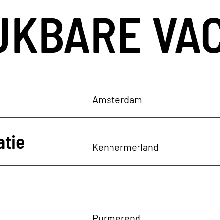
JKBARE VA
aren. Ze bieden verschillende diensten in de vastg
 op vastgoedbeheerders, woningcorporaties, institut
ngen, gezondheidszorg, scholen en verenigingen van
Amsterdam
schrijving
nersbegeleider ben jij het aanspreekpunt voor bewo
atie
uitvoering van onderhoud- en renovatieprojecten. Elk
Kennermerland
 krijg jij energie van! De werkzaamheden bestaan on
 en de technische verbeteringen op een begrijpelij
naar de bewoners;
 hoogte stellen van de overlast die de werkzaamhe
Purmerend