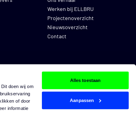
Werken bij ELLBRU
veau);
Projectenoverzicht
Nieuwsoverzicht
Contact
avond te werken);
Alles toestaan
Dit doen wij om
ebruikservaring
Aanpassen
LBRU.NL
klikken of door
er informatie
LinkedIn
Instagram
Facebook
X
TikTok
1800