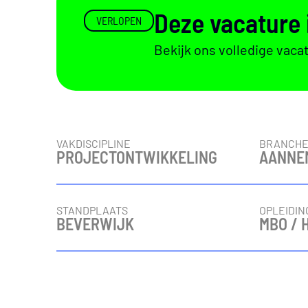
Deze vacature 
VERLOPEN
Bekijk ons volledige vaca
Vacaturedetails
VAKDISCIPLINE
BRANCH
PROJECTONTWIKKELING
AANNE
STANDPLAATS
OPLEIDIN
BEVERWIJK
MBO / 