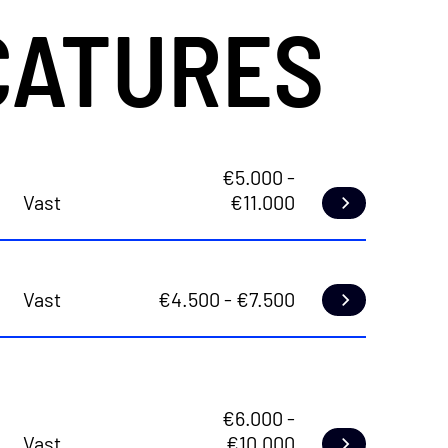
CATURES
oedzorg en richten
ionele beleggers,
 eigenaren.
€5.000 -
Vast
€11.000
Lees meer
ners, zowel voor,
e dag ziet er weer
Vast
€4.500 - €7.500
Lees meer
der andere uit:
ke manier
€6.000 -
den mogelijk
Vast
€10.000