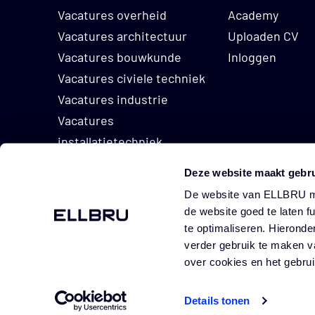
beheer van vastgo
Vacatures overheid
Academy
woningbouwcorpora
Vacatures architectuur
Uploaden CV
hen kansen, passe
Vacatures bouwkunde
Inloggen
structuur in de or
Vacatures civiele techniek
opdrachtgevers. Ge
Vacatures industrie
ontwikkeling, vrij
Vacatures
installatietechniek
Vacatures vastgoed
Naast hun adviesta
Deze website maakt gebru
cursussen aanbie
De website van ELLBRU ma
organisatie vinden
de website goed te laten f
Daarnaast biedt de
100 Wat
te optimaliseren. Hieronde
GO TO HOMEPAGE
verder gebruik te maken v
hen erg belangrijk
James W
over cookies en het gebr
een app ontwikkel
Details tonen