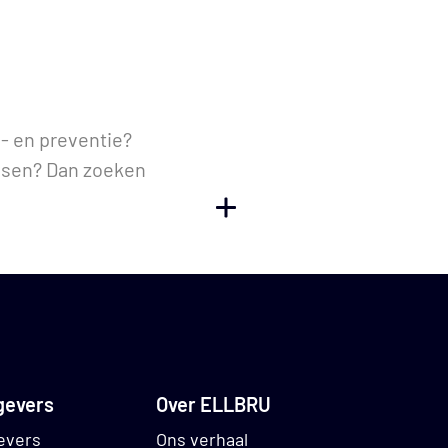
d- en preventie?
ensen? Dan zoeken
TOGGLE WEERGAVE
u gespecialiseerd
gevers
Over ELLBRU
n Hilversum
xploitatie en het
evers
Ons verhaal