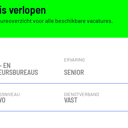
is verlopen
tureoverzicht voor alle beschikbare vacatures.
E
ERVARING
- EN
IEURSBUREAUS
SENIOR
GSNIVEAU
DIENSTVERBAND
WO
VAST