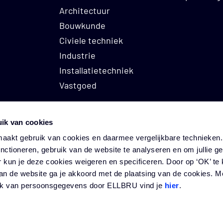
ed. Klanten variëren van gemeenten, semi-overheid
Architectuur
ties, zorginstellingen tot vastgoedbeleggers. Zij
Bouwkunde
n nieuwe inzichten toe en helpen hen te verbeteren
Civiele techniek
ganisatie is plat, waardoor de experts direct contac
Industrie
zellige frisse organisatie waar veel ruimte is voor 
Installatietechniek
heid en een grapje.
Vastgoed
k hebben zij een eigen opleidingsinstituut, waar zij
ik van cookies
den op het gebied van vastgoed en bouwmanagemen
akt gebruik van cookies en daarmee vergelijkbare technieken. 
 zij het erg belangrijk dat hun medewerkers zich bli
unctioneren, gebruik van de website te analyseren en om jullie g
 organisatie diverse doorgroeimogelijkheden. Ook i
t gebouw (8ste verdieping)
INFO@EL
r kun je deze cookies weigeren en specificeren. Door op ‘OK’ te 
an de website ga je akkoord met de plaatsing van de cookies. Me
, want stilstaan is achteruit gaan. Zo hebben zij bijv
attstraat 100 | 1097 DM Amsterdam
088 222 
uik van persoonsgegevens door ELLBRU vind je
hier
.
d waarin diverse vastgoeddata worden gebundeld.
ELLBRU © 2026
|
Disclaimer
-
Privacy statement
-
Cookies