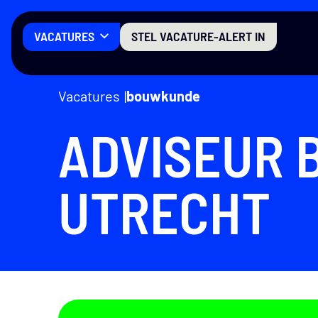
Menu
E
VACATURES
STEL VACATURE-ALERT IN
Vacatures
bouwkunde
ADVISEUR 
UTRECHT