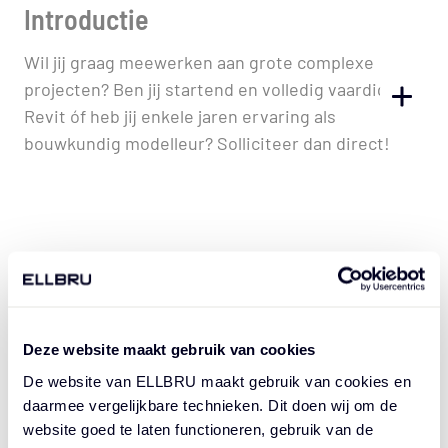
Vacaturebeschrijving
Introductie
Wil jij graag meewerken aan grote complexe
projecten? Ben jij startend en volledig vaardig met
TOGGL
Revit óf heb jij enkele jaren ervaring als
bouwkundig modelleur? Solliciteer dan direct!
Organisatie
MEER VACATURES CHECKEN?
ELLBRU is een arbeidsbemiddelaar met een sterk
netwerk bij vooraanstaande architecten- en
VERGELIJKBARE VACATURES
ingenieursbureaus, actief in Noord-Holland,
Deze website maakt gebruik van cookies
Utrecht en Zuid-Holland. De professionals van
De website van ELLBRU maakt gebruik van cookies en
ELLBRU werken dan ook aan innovatieve en
daarmee vergelijkbare technieken. Dit doen wij om de
Bouwkundig ontwerper
duurzame projecten die de toekomst van de
website goed te laten functioneren, gebruik van de