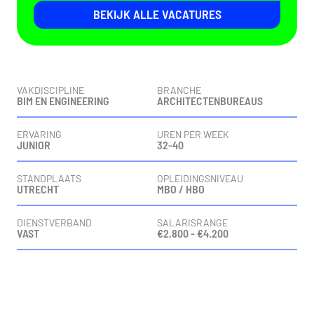
BEKIJK ALLE VACATURES
Vacaturedetails
VAKDISCIPLINE
BRANCHE
BIM EN ENGINEERING
ARCHITECTENBUREAUS
ERVARING
UREN PER WEEK
JUNIOR
32-40
STANDPLAATS
OPLEIDINGSNIVEAU
UTRECHT
MBO / HBO
DIENSTVERBAND
SALARISRANGE
VAST
€2.800 - €4.200